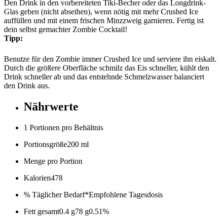
Den Drink in den vorbereiteten Tiki-Becher oder das Longdrink-
Glas geben (nicht abseihen), wenn nötig mit mehr Crushed Ice
auffüllen und mit einem frischen Minzzweig garnieren. Fertig ist
dein selbst gemachter Zombie Cocktail!
Tipp:
Benutze für den Zombie immer Crushed Ice und serviere ihn eiskalt.
Durch die größere Oberfläche schmilz das Eis schneller, kühlt den
Drink schneller ab und das entstehnde Schmelzwasser balanciert
den Drink aus.
Nährwerte
1 Portionen pro Behältnis
Portionsgröße
200 ml
Menge pro Portion
Kalorien
478
% Täglicher Bedarf*
Empfohlene Tagesdosis
Fett gesamt
0.4 g
78 g
0.51%