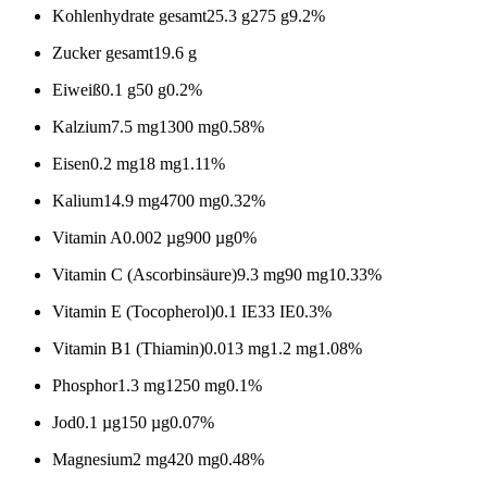
Kohlenhydrate gesamt
25.3 g
275 g
9.2%
Zucker gesamt
19.6 g
Eiweiß
0.1 g
50 g
0.2%
Kalzium
7.5 mg
1300 mg
0.58%
Eisen
0.2 mg
18 mg
1.11%
Kalium
14.9 mg
4700 mg
0.32%
Vitamin A
0.002 µg
900 µg
0%
Vitamin C (Ascorbinsäure)
9.3 mg
90 mg
10.33%
Vitamin E (Tocopherol)
0.1 IE
33 IE
0.3%
Vitamin B1 (Thiamin)
0.013 mg
1.2 mg
1.08%
Phosphor
1.3 mg
1250 mg
0.1%
Jod
0.1 µg
150 µg
0.07%
Magnesium
2 mg
420 mg
0.48%