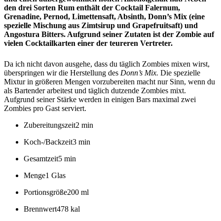
den drei Sorten Rum enthält der Cocktail Falernum,
Grenadine, Pernod, Limettensaft, Absinth, Donn’s Mix (eine
spezielle Mischung aus Zimtsirup und Grapefruitsaft) und
Angostura Bitters. Aufgrund seiner Zutaten ist der Zombie auf
vielen Cocktailkarten einer der teureren Vertreter.
Da ich nicht davon ausgehe, dass du täglich Zombies mixen wirst,
überspringen wir die Herstellung des
Donn’s Mix.
Die spezielle
Mixtur in größeren Mengen vorzubereiten macht nur Sinn, wenn du
als Bartender arbeitest und täglich dutzende Zombies mixt.
Aufgrund seiner Stärke werden in einigen Bars maximal zwei
Zombies pro Gast serviert.
Zubereitungszeit
2 min
Koch-/Backzeit
3 min
Gesamtzeit
5 min
Menge
1 Glas
Portionsgröße
200 ml
Brennwert
478 kal