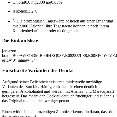
Chlorid
0.6 mg
2300 mg
0.03%
Alkohol
53.2 g
*)
Die prozentualen Tageswerte basieren auf einer Ernährung
mit 2.000 Kalorien. Ihre Tageswerte können je nach Ihrem
Kalorienbedarf höher oder niedriger sein.
Die Einkaufsliste
[amazon
box="B00AWS143M,B00INRQ98Y,B0822J2LS8,B00RPCYCVY,
grid="3" rating="5"]
Entschärfte Varianten des Drinks
Aufgrund seiner Beliebtheit existieren mittlerweile unzählige
Varianten des Zombie. Häufig enthalten sie einen deutlich
geringeren Alkoholanteil und werden mit Ananas- und Maracujasaft
hergestellt. Das macht den Cocktail deutlich fruchtiger und süßer als
das Original und deutlich weniger potent.
Einen wirklich hochprozentigen Zombie erkennst du daran, dass du
ihn anzünden kannst.