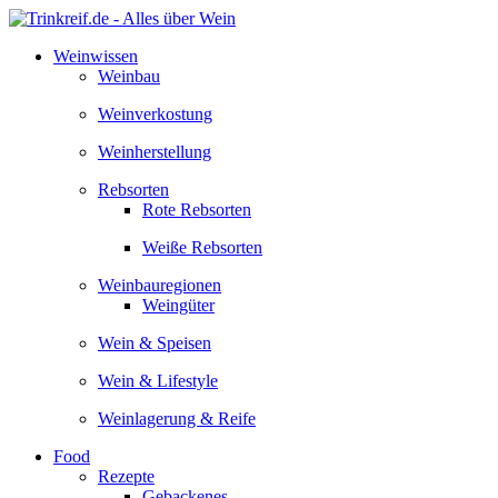
Zum
Inhalt
Weinwissen
springen
Weinbau
Weinverkostung
Weinherstellung
Rebsorten
Rote Rebsorten
Weiße Rebsorten
Weinbauregionen
Weingüter
Wein & Speisen
Wein & Lifestyle
Weinlagerung & Reife
Food
Rezepte
Gebackenes