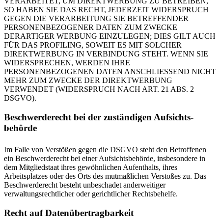
VERARBEITET, UM DIREKTWERBUNG ZU BETREIBEN,
SO HABEN SIE DAS RECHT, JEDERZEIT WIDERSPRUCH
GEGEN DIE VERARBEITUNG SIE BETREFFENDER
PERSONENBEZOGENER DATEN ZUM ZWECKE
DERARTIGER WERBUNG EINZULEGEN; DIES GILT AUCH
FÜR DAS PROFILING, SOWEIT ES MIT SOLCHER
DIREKTWERBUNG IN VERBINDUNG STEHT. WENN SIE
WIDERSPRECHEN, WERDEN IHRE
PERSONENBEZOGENEN DATEN ANSCHLIESSEND NICHT
MEHR ZUM ZWECKE DER DIREKTWERBUNG
VERWENDET (WIDERSPRUCH NACH ART. 21 ABS. 2
DSGVO).
Beschwerde­recht bei der zuständigen Aufsichts­
behörde
Im Falle von Verstößen gegen die DSGVO steht den Betroffenen
ein Beschwerderecht bei einer Aufsichtsbehörde, insbesondere in
dem Mitgliedstaat ihres gewöhnlichen Aufenthalts, ihres
Arbeitsplatzes oder des Orts des mutmaßlichen Verstoßes zu. Das
Beschwerderecht besteht unbeschadet anderweitiger
verwaltungsrechtlicher oder gerichtlicher Rechtsbehelfe.
Recht auf Daten­übertrag­barkeit