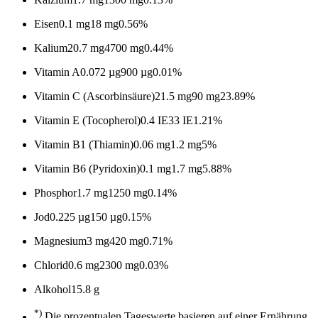
Eisen
0.1 mg
18 mg
0.56%
Kalium
20.7 mg
4700 mg
0.44%
Vitamin A
0.072 µg
900 µg
0.01%
Vitamin C (Ascorbinsäure)
21.5 mg
90 mg
23.89%
Vitamin E (Tocopherol)
0.4 IE
33 IE
1.21%
Vitamin B1 (Thiamin)
0.06 mg
1.2 mg
5%
Vitamin B6 (Pyridoxin)
0.1 mg
1.7 mg
5.88%
Phosphor
1.7 mg
1250 mg
0.14%
Jod
0.225 µg
150 µg
0.15%
Magnesium
3 mg
420 mg
0.71%
Chlorid
0.6 mg
2300 mg
0.03%
Alkohol
15.8 g
*)
Die prozentualen Tageswerte basieren auf einer Ernährung