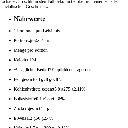
schadet. Im schlimmsten Fall bekommt er dadurch einen scharfen-
metallischen Geschmack.
Nährwerte
1 Portionen pro Behältnis
Portionsgröße
145 ml
Menge pro Portion
Kalorien
124
% Täglicher Bedarf*
Empfohlene Tagesdosis
Fett gesamt
0.3 g
78 g
0.38%
Kohlenhydrate gesamt
5.8 g
275 g
2.11%
Ballaststoffe
0.1 g
28 g
0.36%
Zucker gesamt
4.1 g
Eiweiß
1.2 g
50 g
2.4%
Kalzium
1.7 mg
1300 mg
0.13%