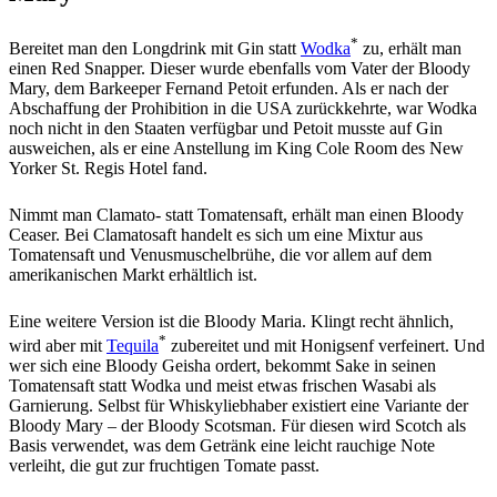
*
Bereitet man den Longdrink mit Gin statt
Wodka
zu, erhält man
einen Red Snapper. Dieser wurde ebenfalls vom Vater der Bloody
Mary, dem Barkeeper Fernand Petoit erfunden. Als er nach der
Abschaffung der Prohibition in die USA zurückkehrte, war Wodka
noch nicht in den Staaten verfügbar und Petoit musste auf Gin
ausweichen, als er eine Anstellung im King Cole Room des New
Yorker St. Regis Hotel fand.
Nimmt man Clamato- statt Tomatensaft, erhält man einen Bloody
Ceaser. Bei Clamatosaft handelt es sich um eine Mixtur aus
Tomatensaft und Venusmuschelbrühe, die vor allem auf dem
amerikanischen Markt erhältlich ist.
Eine weitere Version ist die Bloody Maria. Klingt recht ähnlich,
*
wird aber mit
Tequila
zubereitet und mit Honigsenf verfeinert. Und
wer sich eine Bloody Geisha ordert, bekommt Sake in seinen
Tomatensaft statt Wodka und meist etwas frischen Wasabi als
Garnierung. Selbst für Whiskyliebhaber existiert eine Variante der
Bloody Mary – der Bloody Scotsman. Für diesen wird Scotch als
Basis verwendet, was dem Getränk eine leicht rauchige Note
verleiht, die gut zur fruchtigen Tomate passt.