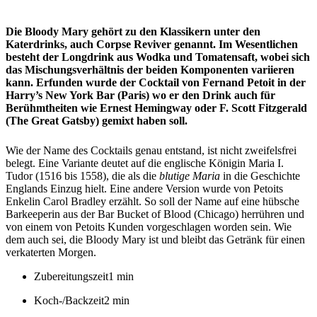
Die Bloody Mary gehört zu den Klassikern unter den
Katerdrinks, auch Corpse Reviver genannt. Im Wesentlichen
besteht der Longdrink aus Wodka und Tomatensaft, wobei sich
das Mischungsverhältnis der beiden Komponenten variieren
kann. Erfunden wurde der Cocktail von Fernand Petoit in der
Harry’s New York Bar (Paris) wo er den Drink auch für
Berühmtheiten wie Ernest Hemingway oder F. Scott Fitzgerald
(The Great Gatsby) gemixt haben soll.
Wie der Name des Cocktails genau entstand, ist nicht zweifelsfrei
belegt. Eine Variante deutet auf die englische Königin Maria I.
Tudor (1516 bis 1558), die als die
blutige Maria
in die Geschichte
Englands Einzug hielt. Eine andere Version wurde von Petoits
Enkelin Carol Bradley erzählt. So soll der Name auf eine hübsche
Barkeeperin aus der Bar Bucket of Blood (Chicago) herrühren und
von einem von Petoits Kunden vorgeschlagen worden sein. Wie
dem auch sei, die Bloody Mary ist und bleibt das Getränk für einen
verkaterten Morgen.
Zubereitungszeit
1 min
Koch-/Backzeit
2 min