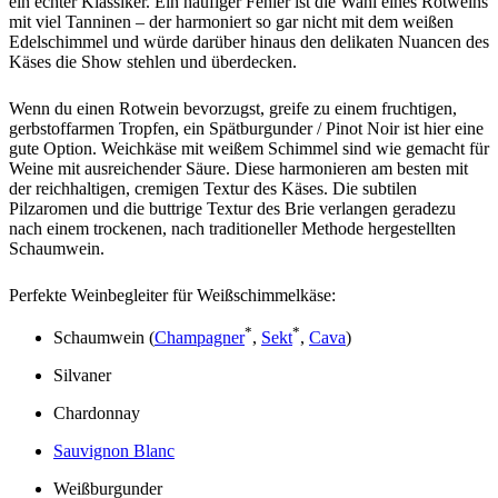
ein echter Klassiker. Ein häufiger Fehler ist die Wahl eines Rotweins
mit viel Tanninen – der harmoniert so gar nicht mit dem weißen
Edelschimmel und würde darüber hinaus den delikaten Nuancen des
Käses die Show stehlen und überdecken.
Wenn du einen Rotwein bevorzugst, greife zu einem fruchtigen,
gerbstoffarmen Tropfen, ein Spätburgunder / Pinot Noir ist hier eine
gute Option. Weichkäse mit weißem Schimmel sind wie gemacht für
Weine mit ausreichender Säure. Diese harmonieren am besten mit
der reichhaltigen, cremigen Textur des Käses. Die subtilen
Pilzaromen und die buttrige Textur des Brie verlangen geradezu
nach einem trockenen, nach traditioneller Methode hergestellten
Schaumwein.
Perfekte Weinbegleiter für Weißschimmelkäse:
*
*
Schaumwein (
Champagner
,
Sekt
,
Cava
)
Silvaner
Chardonnay
Sauvignon Blanc
Weißburgunder