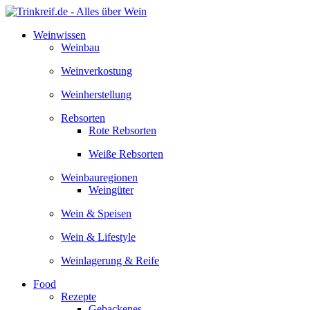
Zum
Inhalt
Weinwissen
springen
Weinbau
Weinverkostung
Weinherstellung
Rebsorten
Rote Rebsorten
Weiße Rebsorten
Weinbauregionen
Weingüter
Wein & Speisen
Wein & Lifestyle
Weinlagerung & Reife
Food
Rezepte
Gebackenes