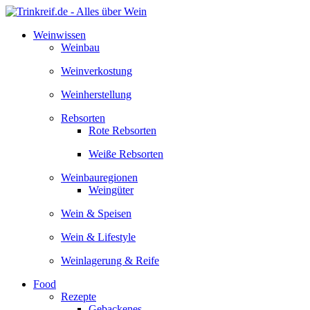
Zum
Inhalt
Weinwissen
springen
Weinbau
Weinverkostung
Weinherstellung
Rebsorten
Rote Rebsorten
Weiße Rebsorten
Weinbauregionen
Weingüter
Wein & Speisen
Wein & Lifestyle
Weinlagerung & Reife
Food
Rezepte
Gebackenes